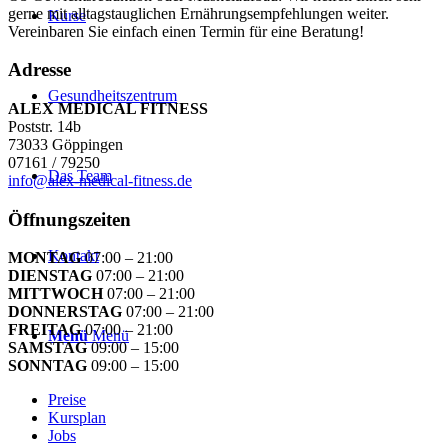
gerne mit alltagstauglichen Ernährungsempfehlungen weiter.
Kurse
Vereinbaren Sie einfach einen Termin für eine Beratung!
Adresse
Gesundheitszentrum
ALEX MEDICAL FITNESS
Poststr. 14b
73033 Göppingen
07161 / 79250
Das Team
info@alex-medical-fitness.de
Öffnungszeiten
Kontakt
MONTAG
07:00 – 21:00
DIENSTAG
07:00 – 21:00
MITTWOCH
07:00 – 21:00
DONNERSTAG
07:00 – 21:00
FREITAG
07:00 – 21:00
Menü
Menü
SAMSTAG
09:00 – 15:00
SONNTAG
09:00 – 15:00
Preise
Kursplan
Jobs