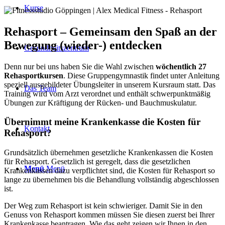
Kurse
Rehasport – Gemeinsam den Spaß an der
Bewegung (wieder-) entdecken
Gesundheitszentrum
Denn nur bei uns haben Sie die Wahl zwischen
wöchentlich 27
Rehasportkursen
. Diese Gruppengymnastik findet unter Anleitung
speziell ausgebildeter Übungsleiter in unserem Kursraum statt. Das
Das Team
Training wird vom Arzt verordnet und enthält schwerpunktmäßig
Übungen zur Kräftigung der Rücken- und Bauchmuskulatur.
Übernimmt meine Krankenkasse die Kosten für
Kontakt
Rehasport?
Grundsätzlich übernehmen gesetzliche Krankenkassen die Kosten
für Rehasport. Gesetzlich ist geregelt, dass die gesetzlichen
Menü
Menü
Krankenkassen dazu verpflichtet sind, die Kosten für Rehasport so
lange zu übernehmen bis die Behandlung vollständig abgeschlossen
ist.
Der Weg zum Rehasport ist kein schwieriger. Damit Sie in den
Genuss von Rehasport kommen müssen Sie diesen zuerst bei Ihrer
Krankenkasse beantragen. Wie das geht zeigen wir Ihnen in den