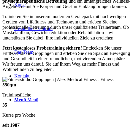
physiotherapeutische Betreuung
und ein umfangreiches Wellness-
Kurse
Angebot, damit Sie Körper und Geist in Einklang bringen können.
Trainieren Sie in unserem modernen Gerätepark mit hochwertigen
Geräten von Lifefitness und Technogym und erleben Sie eine
professionelle Betreuung durch unser qualifiziertes Trainerteam. Ob
Gesundheitszentrum
Muskelaufbau, Gewichtsreduktion oder Rehabilitation – wir
unterstützen Sie dabei, Ihre individuellen Ziele zu erreichen.
Jetzt kostenloses Probetraining sichern!
Entdecken Sie unser
Das Team
Fitnessstudio in Göppingen und erleben Sie den Spaß an Bewegung
und Gesundheit in einer freundlichen, motivierenden Atmosphäre.
Wir freuen uns darauf, Sie auf Ihrem Weg zu mehr Fitness und
Wohlbefinden zu begleiten.
Kontakt
550
qm
Trainingsfläche
Menü
Menü
35
Kurse pro Woche
seit
1987